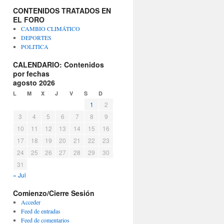
CONTENIDOS TRATADOS EN
EL FORO
CAMBIO CLIMÁTICO
DEPORTES
POLITICA
CALENDARIO: Contenidos
por fechas
agosto 2026
L
M
X
J
V
S
D
1
2
3
4
5
6
7
8
9
10
11
12
13
14
15
16
17
18
19
20
21
22
23
24
25
26
27
28
29
30
31
« Jul
Comienzo/Cierre Sesión
Acceder
Feed de entradas
Feed de comentarios