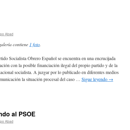
spo Abad
galería contiene
1 foto
.
rtido Socialista Obrero Español se encuentra en una encrucijada
lación con la posible financiación ilegal del propio partido y de la
nacional socialista. A juzgar por lo publicado en diferentes medios
municación la situación procesal del caso …
Sigue leyendo
→
ando al PSOE
spo Abad