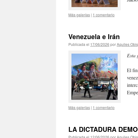
Más galerías
|
1 comentario
Venezuela e Irán
Publicada el
17/06/2026
por
Aquiles Obi
Esta 
El fi
venez
inter
Empec
Más galerías
|
1 comentario
LA DICTADURA DEMO
Publicada el
12/06/2026
por
Aquiles Obi