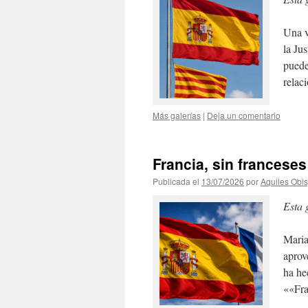
Una v
la Ju
puede
relac
Más galerías
|
Deja un comentario
Francia, sin franceses
Publicada el
13/07/2026
por
Aquiles Obi
Esta 
Maria
aprov
ha he
««Fra