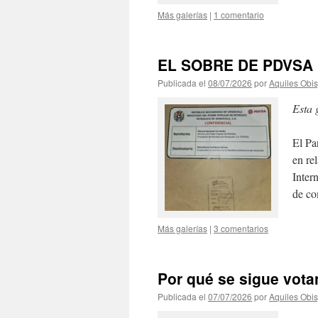
Más galerías
|
1 comentario
EL SOBRE DE PDVSA
Publicada el
08/07/2026
por
Aquiles Obi
Esta 
El Pa
en re
Inter
de co
Más galerías
|
3 comentarios
Por qué se sigue vot
Publicada el
07/07/2026
por
Aquiles Obi