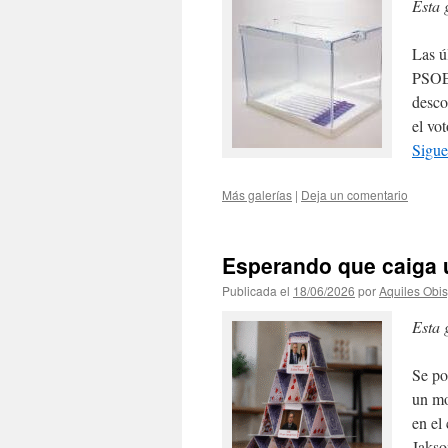
Esta 
Las ú
PSOE 
desco
el vo
Sigue
Más galerías
|
Deja un comentario
Esperando que caiga 
Publicada el
18/06/2026
por
Aquiles Obi
Esta 
Se po
un mo
en el
Jaks