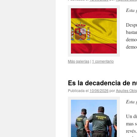
Esta 
Despu
basta
democ
democ
Más galerías
|
1 comentario
Es la decadencia de 
Publicada el
10/06/2026
por
Aquiles Obi
Esta 
Un dí
mas s
revés