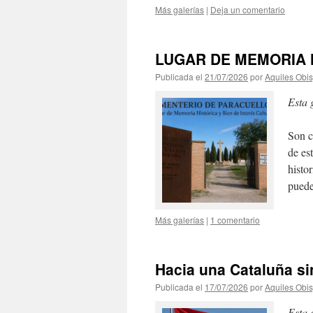
Más galerías
|
Deja un comentario
LUGAR DE MEMORIA H
Publicada el
21/07/2026
por
Aquiles Obi
Esta 
Son c
de es
histo
puede
Más galerías
|
1 comentario
Hacia una Cataluña s
Publicada el
17/07/2026
por
Aquiles Obi
Esta 