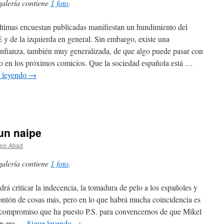
galería contiene
1 foto
.
ltimas encuestan publicadas manifiestan un hundimiento del
y de la izquierda en general. Sin embargo, existe una
nfianza, también muy generalizada, de que algo puede pasar con
to en los próximos comicios. Que la sociedad española está …
 leyendo
→
un naipe
spo Abad
galería contiene
1 foto
.
drá criticar la indecencia, la tomadura de pelo a los españoles y
ntón de cosas más, pero en lo que habrá mucha coincidencia es
 compromiso que ha puesto P.S. para convencernos de que Mikel
on era …
Sigue leyendo
→