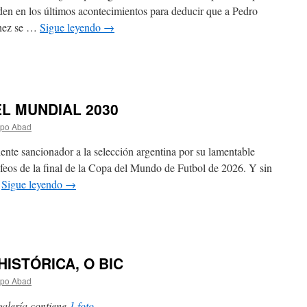
den en los últimos acontecimientos para deducir que a Pedro
hez se …
Sigue leyendo
→
EL MUNDIAL 2030
spo Abad
iente sancionador a la selección argentina por su lamentable
feos de la final de la Copa del Mundo de Futbol de 2026. Y sin
…
Sigue leyendo
→
ISTÓRICA, O BIC
spo Abad
galería contiene
1 foto
.