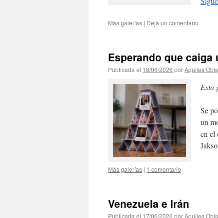
Sigue
Más galerías
|
Deja un comentario
Esperando que caiga 
Publicada el
18/06/2026
por
Aquiles Obi
Esta 
Se po
un mo
en el
Jaks
Más galerías
|
1 comentario
Venezuela e Irán
Publicada el
17/06/2026
por
Aquiles Obi