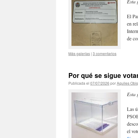
Esta 
El Pa
en re
Inter
de co
Más galerías
|
3 comentarios
Por qué se sigue vot
Publicada el
07/07/2026
por
Aquiles Obi
Esta 
Las ú
PSOE 
desco
el vo