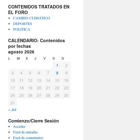
CONTENIDOS TRATADOS EN
EL FORO
CAMBIO CLIMÁTICO
DEPORTES
POLITICA
CALENDARIO: Contenidos
por fechas
agosto 2026
L
M
X
J
V
S
D
1
2
3
4
5
6
7
8
9
10
11
12
13
14
15
16
17
18
19
20
21
22
23
24
25
26
27
28
29
30
31
« Jul
Comienzo/Cierre Sesión
Acceder
Feed de entradas
Feed de comentarios