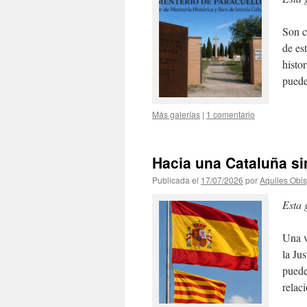
Son c
de es
histo
puede
Más galerías
|
1 comentario
Hacia una Cataluña s
Publicada el
17/07/2026
por
Aquiles Obi
Esta 
Una v
la Ju
puede
relac