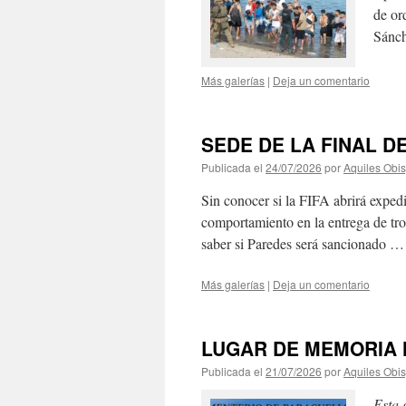
de or
Sánc
Más galerías
|
Deja un comentario
SEDE DE LA FINAL D
Publicada el
24/07/2026
por
Aquiles Obi
Sin conocer si la FIFA abrirá exped
comportamiento en la entrega de tro
saber si Paredes será sancionado 
Más galerías
|
Deja un comentario
LUGAR DE MEMORIA H
Publicada el
21/07/2026
por
Aquiles Obi
Esta 