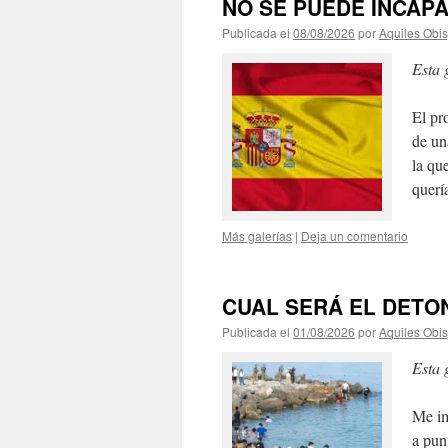
NO SE PUEDE INCAP
Publicada el
08/08/2026
por
Aquiles Obi
Esta 
El pr
de un
la qu
querí
Más galerías
|
Deja un comentario
CUAL SERÁ EL DETO
Publicada el
01/08/2026
por
Aquiles Obi
Esta 
Me im
a pun