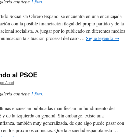
galería contiene
1 foto
.
rtido Socialista Obrero Español se encuentra en una encrucijada
lación con la posible financiación ilegal del propio partido y de la
nacional socialista. A juzgar por lo publicado en diferentes medios
municación la situación procesal del caso …
Sigue leyendo
→
ando al PSOE
spo Abad
galería contiene
1 foto
.
ltimas encuestan publicadas manifiestan un hundimiento del
y de la izquierda en general. Sin embargo, existe una
nfianza, también muy generalizada, de que algo puede pasar con
to en los próximos comicios. Que la sociedad española está …