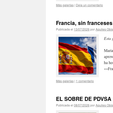
Más galerías
|
Deja un comentario
Francia, sin franceses
Publicada el
13/07/2026
por
Aquiles Obi
Esta 
Maria
aprov
ha he
««Fra
Más galerías
|
1 comentario
EL SOBRE DE PDVSA
Publicada el
08/07/2026
por
Aquiles Obi