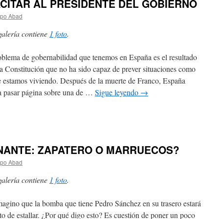
ACITAR AL PRESIDENTE DEL GOBIERNO
spo Abad
galería contiene
1 foto
.
oblema de gobernabilidad que tenemos en España es el resultado
a Constitución que no ha sido capaz de prever situaciones como
e estamos viviendo. Después de la muerte de Franco, España
a pasar página sobre una de …
Sigue leyendo
→
NANTE: ZAPATERO O MARRUECOS?
spo Abad
galería contiene
1 foto
.
agino que la bomba que tiene Pedro Sánchez en su trasero estará
to de estallar. ¿Por qué digo esto? Es cuestión de poner un poco