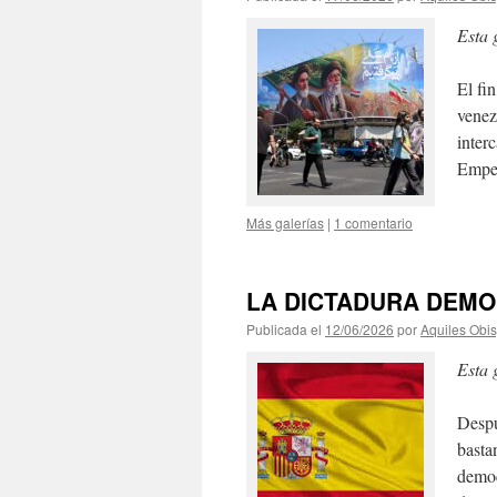
Esta 
El fi
venez
inter
Empec
Más galerías
|
1 comentario
LA DICTADURA DEMO
Publicada el
12/06/2026
por
Aquiles Obi
Esta 
Despu
basta
democ