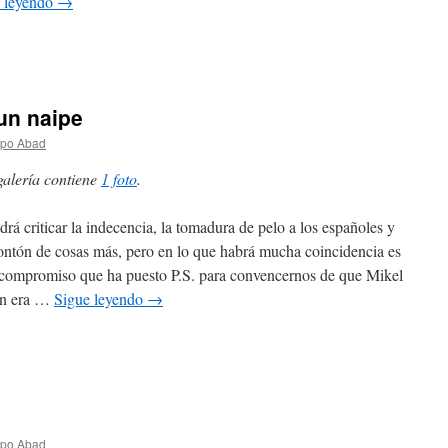
 leyendo
→
un naipe
spo Abad
galería contiene
1 foto
.
drá criticar la indecencia, la tomadura de pelo a los españoles y
ntón de cosas más, pero en lo que habrá mucha coincidencia es
 compromiso que ha puesto P.S. para convencernos de que Mikel
on era …
Sigue leyendo
→
spo Abad