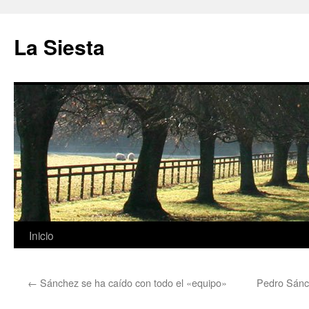
Saltar
al
La Siesta
contenido
Inicio
←
Sánchez se ha caído con todo el «equipo»
Pedro Sánch