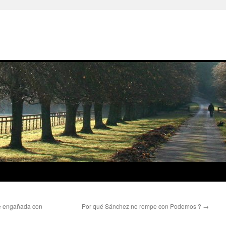
ue engañada con
Por qué Sánchez no rompe con Podemos ?
→