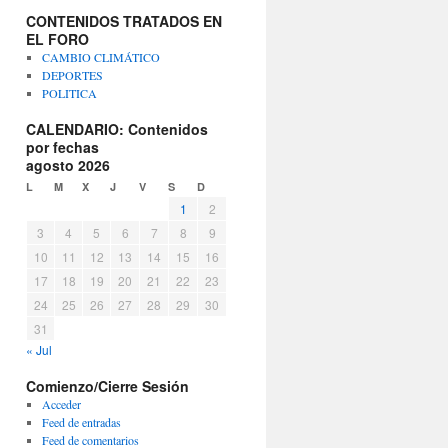
CONTENIDOS TRATADOS EN
EL FORO
CAMBIO CLIMÁTICO
DEPORTES
POLITICA
CALENDARIO: Contenidos
por fechas
agosto 2026
L
M
X
J
V
S
D
1
2
3
4
5
6
7
8
9
10
11
12
13
14
15
16
17
18
19
20
21
22
23
24
25
26
27
28
29
30
31
« Jul
Comienzo/Cierre Sesión
Acceder
Feed de entradas
Feed de comentarios